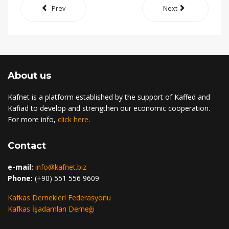
Prev
Next
About us
Kafnet is a platform established by the support of Kaffed and
Kafiad to develop and strengthen our economic cooperation.
For more info,
click here
.
Contact
e-mail:
info@kafnet.biz
Phone:
(+90) 551 556 9609
Kafkas Dernekleri Federasyonu
Kafkas İşadamları Derneği